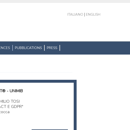
|
ITALIANO
ENGLISH
ENCES
PUBBLICATIONS
PRESS
® - UNIMIB
MILIO TOSI
 ACT E GDPR"
cocca