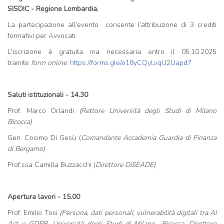
SISDIC - Regione Lombardia.
La partecipazione all’evento consente l’attribuzione di 3 crediti
formativi per Avvocati.
L'iscrizione è gratuita ma necessaria entro il 05.10.2025
tramite
form online
:
https://forms.gle/o18yCQyLvqU2Uapd7
Saluti istituzionali - 14.30
Prof. Marco Orlandi
(Rettore Università degli Studi di Milano
Bicocca)
Gen. Cosimo Di Gesù (
Comandante Accademia Guardia di Finanza
di Bergamo)
Prof.ssa Camilla Buzzacchi (
Direttore DiSEADE)
Apertura lavori - 15.00
Prof. Emilio Tosi
(Persona, dati personali, vulnerabilità digitali tra AI
Act e GDPR, Università degli Studi di Milano- Bicocca, Direttore