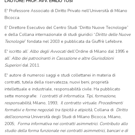
L’AUTORE: PROF. AVV. EMILIO TOSI
E' Professore Associato di Diritto Privato nell’Università di Milano
Bicocca.
E' Direttore Esecutivo del Centro Studi “Diritto Nuove Tecnologie”
e della Collana internazionale di studi giuridici “
Diritto delle Nuove
Tecnologie
” fondata nel 2003 e pubblicata da Giuffrè Lefebvre.
E' iscritto all’
Albo degli Avvocati
dell’Ordine di Milano dal 1995 e
all’
Albo dei patrocinanti in Cassazione e altre Giurisdizioni
Superiori
dal 2011.
E' autore di numerosi saggi e studi collettanei in materia di
contratti, tutela della riservatezza, nuovi beni, proprietà
intellettuale e industriale, responsabilità civile. Ha pubblicato
sette monografie:
I contratti di informatica. Tipi, formazione,
responsabilità,
Milano, 1993;
Il contratto virtuale. Procedimenti
formativi e forme negoziali tra tipicità e atipicità,
Collana di
Diritto
dell’economia
Università degli Studi di Milano Bicocca, Milano,
2005;
Forma informativa nei contratti asimmetrici. Contributo allo
studio della forma funzionale nei contratti asimmetrici, bancari e di