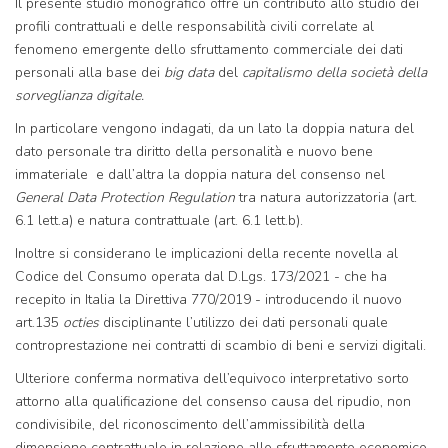
Il presente studio monografico offre un contributo allo studio dei
profili contrattuali e delle responsabilità civili correlate al
fenomeno emergente dello sfruttamento commerciale dei dati
personali alla base dei
big data
del
capitalismo della società della
sorveglianza digitale.
In particolare vengono indagati, da un lato la doppia natura del
dato personale tra diritto della personalità e nuovo bene
immateriale e dall’altra la doppia natura del consenso nel
General Data Protection Regulation
tra natura autorizzatoria (art.
6.1 lett.a) e natura contrattuale (art. 6.1 lett.b).
Inoltre si considerano le implicazioni della recente novella al
Codice del Consumo operata dal D.Lgs. 173/2021 - che ha
recepito in Italia la Direttiva 770/2019 - introducendo il nuovo
art.135
octies
disciplinante l’utilizzo dei dati personali quale
controprestazione nei contratti di scambio di beni e servizi digitali.
Ulteriore conferma normativa dell’equivoco interpretativo sorto
attorno alla qualificazione del consenso causa del ripudio, non
condivisibile, del riconoscimento dell’ammissibilità della
dimensione contrattuale in relazione allo sfruttamento economico